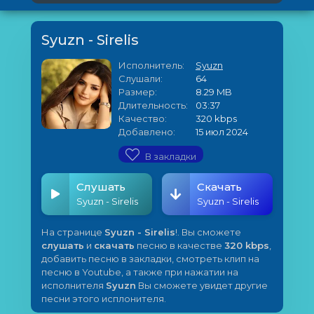
Syuzn - Sirelis
Исполнитель:
Syuzn
Слушали:
64
Размер:
8.29 MB
Длительность:
03:37
Качество:
320 kbps
Добавлено:
15 июл 2024
В закладки
Слушать
Скачать
Syuzn - Sirelis
Syuzn - Sirelis
На странице
Syuzn - Sirelis
!. Вы сможете
слушать
и
скачать
песню в качестве
320 kbps
,
добавить песню в закладки, смотреть клип на
песню в Youtube, а также при нажатии на
исполнителя
Syuzn
Вы сможете увидет другие
песни этого исплонителя.