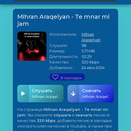
Mihran Araqelyan - Te mnar mi
jam
Исполнитель:
Mihran
Araqelyan
Слушали:
58
Размер:
5.71 MB
Длительность:
02:29
Качество:
320 kbps
Добавлено:
24 июн 2024
В закладки
Слушать
Скачать
Mihran Araqelyan - Te mnar mi jam
Mihran Araqelyan - Te mnar mi jam
На странице
Mihran Araqelyan - Te mnar mi
jam
!. Вы сможете
слушать
и
скачать
песню в
качестве
320 kbps
, добавить песню в закладки,
смотреть клип на песню в Youtube, а также при