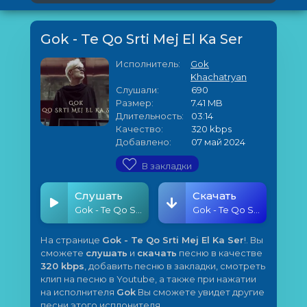
Gok - Te Qo Srti Mej El Ka Ser
Исполнитель:
Gok
Khachatryan
Слушали:
690
Размер:
7.41 MB
Длительность:
03:14
Качество:
320 kbps
Добавлено:
07 май 2024
В закладки
Слушать
Скачать
Gok - Te Qo Srti Mej El Ka Ser
Gok - Te Qo Srti Mej El Ka Ser
На странице
Gok - Te Qo Srti Mej El Ka Ser
!. Вы
сможете
слушать
и
скачать
песню в качестве
320 kbps
, добавить песню в закладки, смотреть
клип на песню в Youtube, а также при нажатии
на исполнителя
Gok
Вы сможете увидет другие
песни этого исплонителя.