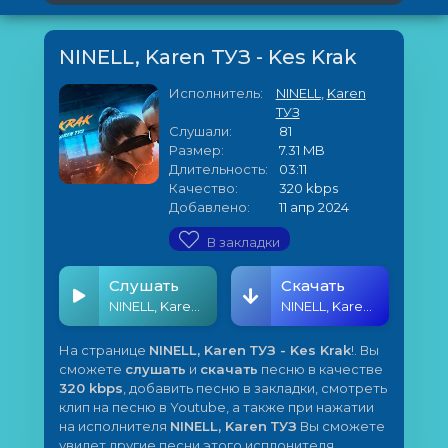
NINELL, Karen ТУЗ - Kes Krak
Исполнитель:
NINELL
,
Karen
ТУЗ
Слушали:
81
Размер:
7.31 MB
Длительность:
03:11
Качество:
320 kbps
Добавлено:
11 апр 2024
В закладки
Слушать
Скачать
NINELL, Karen ТУЗ - Kes Krak
NINELL, Karen ТУЗ - Kes Krak
На странице
NINELL, Karen ТУЗ - Kes Krak
!. Вы
сможете
слушать
и
скачать
песню в качестве
320 kbps
, добавить песню в закладки, смотреть
клип на песню в Youtube, а также при нажатии
на исполнителя
NINELL, Karen ТУЗ
Вы сможете
увидет другие песни этого исплонителя.