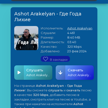
Ashot Arakelyan - Где Года
Лихие
Исполнитель:
Ashot Arakelyan
Слушали:
4 461
Размер:
8.40 MB
Длительность:
03:40
Качество:
320 kbps
Добавлено:
23 фев 2024
В закладки
Слушать
Скачать
Ashot Arakelyan - Где Года Лихие
Ashot Arakelyan - Где Года Лихие
На странице
Ashot Arakelyan - Где Года
Лихие
!. Вы сможете
слушать
и
скачать
песню
в качестве
320 kbps
, добавить песню в
закладки, смотреть клип на песню в Youtube, а
также при нажатии на исполнителя
Ashot