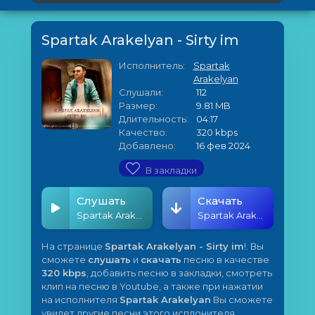
Spartak Arakelyan - Sirty im
Исполнитель:
Spartak
Arakelyan
Слушали:
112
Размер:
9.81 MB
Длительность:
04:17
Качество:
320 kbps
Добавлено:
16 фев 2024
В закладки
Слушать
Скачать
Spartak Arakelyan - Sirty im
Spartak Arakelyan - Sirty im
На странице
Spartak Arakelyan - Sirty im
!. Вы
сможете
слушать
и
скачать
песню в качестве
320 kbps
, добавить песню в закладки, смотреть
клип на песню в Youtube, а также при нажатии
на исполнителя
Spartak Arakelyan
Вы сможете
увидет другие песни этого исплонителя.