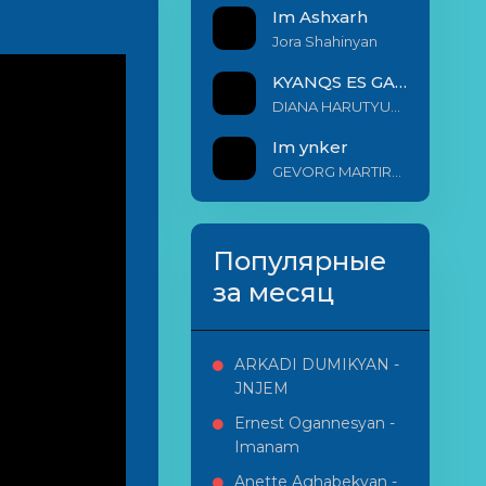
Im Ashxarh
Jora Shahinyan
KYANQS ES GALIS EM
DIANA HARUTYUNYAN & ARSHAK BERNECYAN
Im ynker
GEVORG MARTIROSYAN
Популярные
за месяц
ARKADI DUMIKYAN -
JNJEM
Ernest Ogannesyan -
Imanam
Anette Aghabekyan -