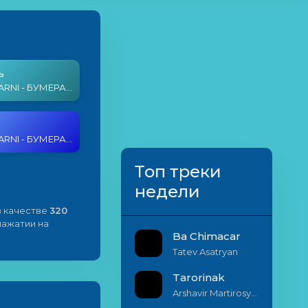
ь
MARAT & ARNI - БУМЕРАНГ
MARAT & ARNI - БУМЕРАНГ
Топ треки
недели
 качестве
320
 нажатии на
Ba Chimacar
Tatev Asatryan
Tarorinak
Arshavir Martirosyan