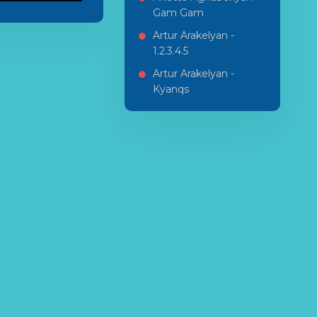
Gam Gam
Artur Arakelyan -
1.2.3.4.5
Artur Arakelyan -
Kyanqs