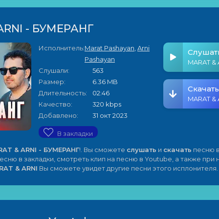
ARNI - БУМЕРАНГ
Исполнитель:
Marat Pashayan
,
Arni
Слушат
Pashayan
Слушали:
563
Размер:
6.36 MB
Скачать
Длительность:
02:46
Качество:
320 kbps
Добавлено:
31 окт 2023
В закладки
AT & ARNI - БУМЕРАНГ
!. Вы сможете
слушать
и
скачать
песню в
песню в закладки, смотреть клип на песню в Youtube, а также при
RAT & ARNI
Вы сможете увидет другие песни этого исплонителя.