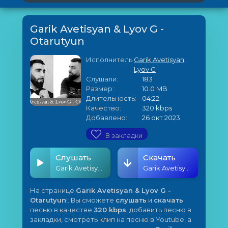
Garik Avetisyan & Lyov G -
Otarutyun
Исполнитель:
Garik Avetisyan
,
Lyov G
Слушали:
183
Размер:
10.0 MB
Длительность:
04:22
Качество:
320 kbps
Добавлено:
26 окт 2023
В закладки
Слушать
Скачать
Garik Avetisyan & Lyov G - Otarutyun
Garik Avetisyan & Lyov G - Otarutyun
На странице
Garik Avetisyan & Lyov G -
Otarutyun
!. Вы сможете
слушать
и
скачать
песню в качестве
320 kbps
, добавить песню в
закладки, смотреть клип на песню в Youtube, а