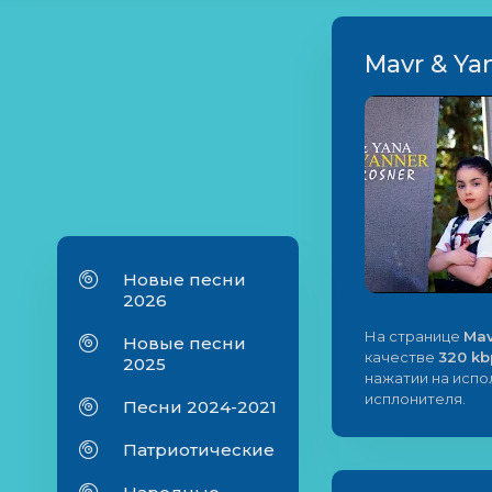
Mavr & Ya
Новые песни
2026
На странице
Mav
Новые песни
качестве
320 kb
2025
нажатии на исп
исплонителя.
Песни 2024-2021
Патриотические