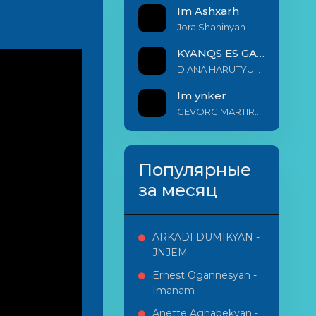
Im Ashxarh
Jora Shahinyan
KYANQS ES GALIS EM
DIANA HARUTYUNYAN & ARSHAK BERNECYAN
Im ynker
GEVORG MARTIROSYAN
Популярные
за месяц
ARKADI DUMIKYAN -
JNJEM
Ernest Ogannesyan -
Imanam
Anette Aghabekyan -