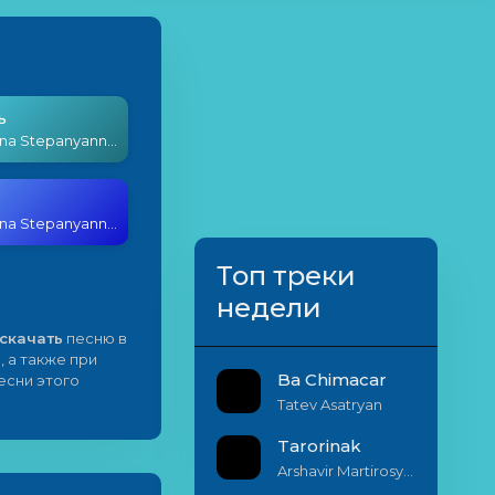
ь
Mavr & Yana Stepanyanner - Hay Herosner
Mavr & Yana Stepanyanner - Hay Herosner
Топ треки
недели
скачать
песню в
, а также при
Ba Chimacar
есни этого
Tatev Asatryan
Tarorinak
Arshavir Martirosyan