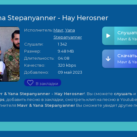
na Stepanyanner - Hay Herosner
Исполнитель:
Mavr
,
Yana
Слушат
Stepanyanner
Слушали:
1 342
Размер:
9.48 MB
Скачать
Длительность:
04:08
Качество:
320 kbps
Добавлено:
09 май 2023
В закладки
r & Yana Stepanyanner - Hay Herosner
!. Вы сможете
слушать
и
ps
, добавить песню в закладки, смотреть клип на песню в Youtube
олнителя
Mavr & Yana Stepanyanner
Вы сможете увидет другие п