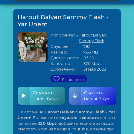
Harout Balyan Sammy Flash -
Yar Unem
Исполнитель:
Harout Balyan
,
Sammy Flash
Слушали:
785
Размер:
7.65 MB
Длительность:
03:20
Качество:
320 kbps
Добавлено:
31 мар 2023
В закладки
Слушать
Скачать
Harout Balyan Sammy Flash - Yar Unem
Harout Balyan Sammy Flash - Yar Unem
На странице
Harout Balyan Sammy Flash - Yar
Unem
!. Вы сможете
слушать
и
скачать
песню в
качестве
320 kbps
, добавить песню в закладки,
смотреть клип на песню в Youtube, а также при