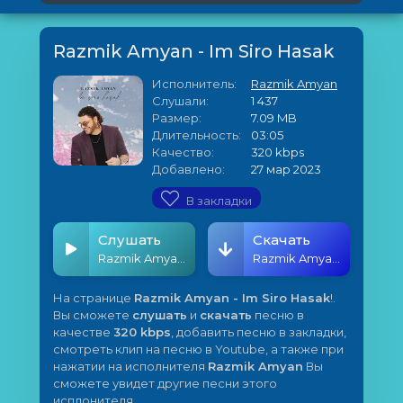
Razmik Amyan - Im Siro Hasak
Исполнитель:
Razmik Amyan
Слушали:
1 437
Размер:
7.09 MB
Длительность:
03:05
Качество:
320 kbps
Добавлено:
27 мар 2023
В закладки
Слушать
Скачать
Razmik Amyan - Im Siro Hasak
Razmik Amyan - Im Siro Hasak
На странице
Razmik Amyan - Im Siro Hasak
!.
Вы сможете
слушать
и
скачать
песню в
качестве
320 kbps
, добавить песню в закладки,
смотреть клип на песню в Youtube, а также при
нажатии на исполнителя
Razmik Amyan
Вы
сможете увидет другие песни этого
исплонителя.