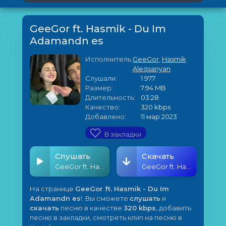
GeeGor ft. Hasmik - Du Im
Adamandn es
Исполнитель:
GeeGor
,
Hasmik
Aleqsanyan
Слушали:
1 977
Размер:
7.94 MB
Длительность:
03:28
Качество:
320 kbps
Добавлено:
11 мар 2023
В закладки
Слушать
Скачать
GeeGor ft. Hasmik - Du Im Adamandn es
GeeGor ft. Hasmik - Du Im Adamandn es
На странице
GeeGor ft. Hasmik - Du Im
Adamandn es
!. Вы сможете
слушать
и
скачать
песню в качестве
320 kbps
, добавить
песню в закладки, смотреть клип на песню в