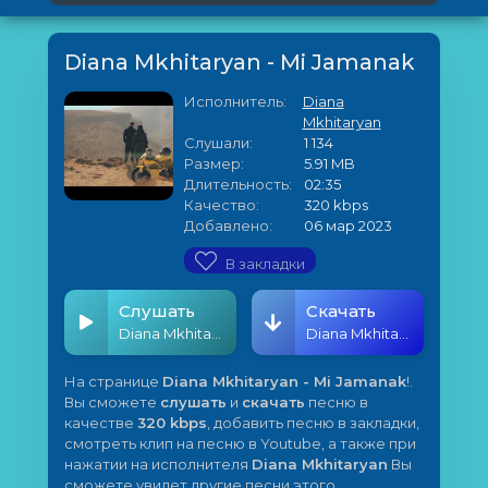
Diana Mkhitaryan - Mi Jamanak
Исполнитель:
Diana
Mkhitaryan
Слушали:
1 134
Размер:
5.91 MB
Длительность:
02:35
Качество:
320 kbps
Добавлено:
06 мар 2023
В закладки
Слушать
Скачать
Diana Mkhitaryan - Mi Jamanak
Diana Mkhitaryan - Mi Jamanak
На странице
Diana Mkhitaryan - Mi Jamanak
!.
Вы сможете
слушать
и
скачать
песню в
качестве
320 kbps
, добавить песню в закладки,
смотреть клип на песню в Youtube, а также при
нажатии на исполнителя
Diana Mkhitaryan
Вы
сможете увидет другие песни этого