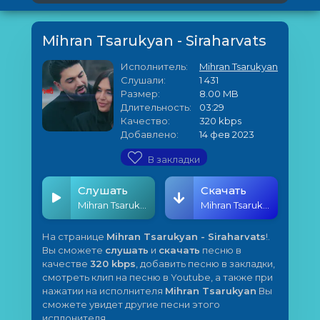
Mihran Tsarukyan - Siraharvats
Исполнитель:
Mihran Tsarukyan
Слушали:
1 431
Размер:
8.00 MB
Длительность:
03:29
Качество:
320 kbps
Добавлено:
14 фев 2023
В закладки
Слушать
Скачать
Mihran Tsarukyan - Siraharvats
Mihran Tsarukyan - Siraharvats
На странице
Mihran Tsarukyan - Siraharvats
!.
Вы сможете
слушать
и
скачать
песню в
качестве
320 kbps
, добавить песню в закладки,
смотреть клип на песню в Youtube, а также при
нажатии на исполнителя
Mihran Tsarukyan
Вы
сможете увидет другие песни этого
исплонителя.