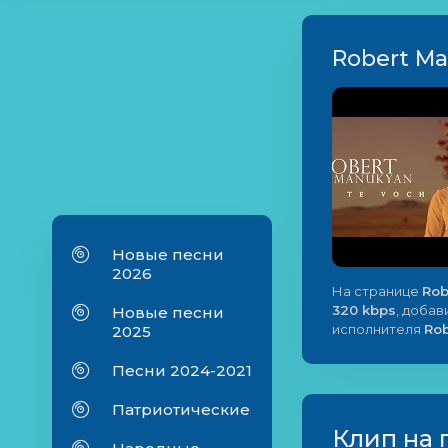
Robert Ma
Новые песни
2026
На странице
Rob
320 kbps
, добав
Новые песни
исполнителя
Ro
2025
Песни 2024-2021
Патриотические
Клип на 