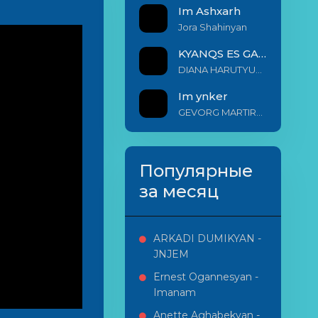
Im Ashxarh
Jora Shahinyan
KYANQS ES GALIS EM
DIANA HARUTYUNYAN & ARSHAK BERNECYAN
Im ynker
GEVORG MARTIROSYAN
Популярные
за месяц
ARKADI DUMIKYAN -
JNJEM
Ernest Ogannesyan -
Imanam
Anette Aghabekyan -