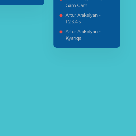
Gam Gam
Artur Arakelyan -
1.2.3.4.5
Artur Arakelyan -
Kyanqs