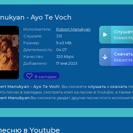
nukyan - Ayo Te Voch
Исполнитель:
Robert Manukyan
Слушат
Слушали:
331
Размер:
9.43 MB
Длительность:
04:07
Скачать
Качество:
320 kbps
Добавлено:
17 янв 2023
В закладки
ert Manukyan - Ayo Te Voch
!. Вы сможете
слушать
и
скачать
пе
ить песню в закладки, смотреть клип на песню в Youtube, а также
bert Manukyan
Вы сможете увидет другие песни этого исплоните
песню в Youtube