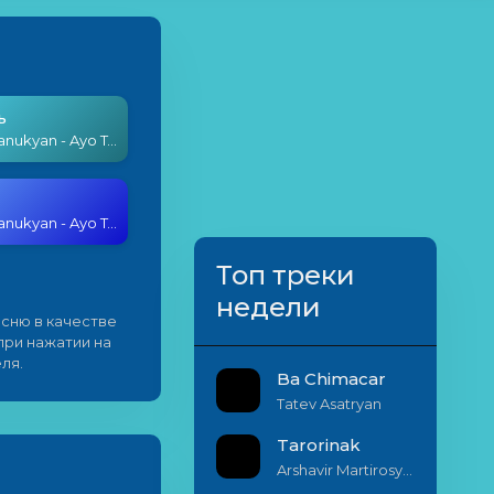
ь
Robert Manukyan - Ayo Te Voch
Robert Manukyan - Ayo Te Voch
Топ треки
недели
сню в качестве
 при нажатии на
ля.
Ba Chimacar
Tatev Asatryan
Tarorinak
Arshavir Martirosyan