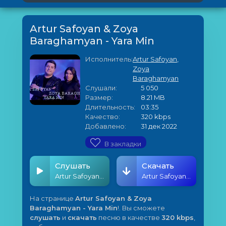
Artur Safoyan & Zoya
Baraghamyan - Yara Min
Исполнитель:
Artur Safoyan
,
Zoya
Baraghamyan
Слушали:
5 050
Размер:
8.21 MB
Длительность:
03:35
Качество:
320 kbps
Добавлено:
31 дек 2022
В закладки
Слушать
Скачать
Artur Safoyan & Zoya Baraghamyan - Yara Min
Artur Safoyan & Zoya Baraghamyan - Yara Min
На странице
Artur Safoyan & Zoya
Baraghamyan - Yara Min
!. Вы сможете
слушать
и
скачать
песню в качестве
320 kbps
,