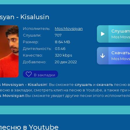
yan - Kisalusin
Исполнитель:
Mos Movsisyan
Слушат
Слушали:
707
Mos Movsi
Размер:
8.64 MB
Длительность:
03:46
Скачать
Качество:
320 kbps
Mos Movsi
Добавлено:
20 дек 2022
В закладки
 Movsisyan - Kisalusin
!. Вы сможете
слушать
и
скачать
песню в
песню в закладки, смотреть клип на песню в Youtube, а также при
s Movsisyan
Вы сможете увидет другие песни этого исплонителя
песню в Youtube