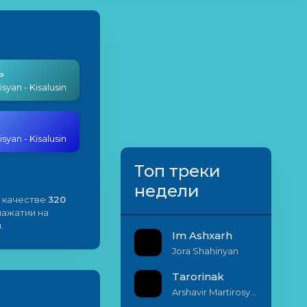
ь
syan - Kisalusin
syan - Kisalusin
Топ треки
недели
 качестве
320
 нажатии на
.
Im Ashxarh
Jora Shahinyan
Tarorinak
Arshavir Martirosyan