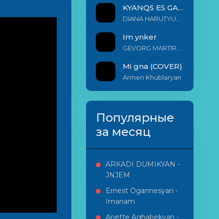
KYANQS ES GALIS EM
DIANA HARUTYUNYAN & ARSHAK BERNECYAN
Im ynker
GEVORG MARTIROSYAN
Mi gna (COVER)
Armen Khublaryan
Популярные
за месяц
ARKADI DUMIKYAN -
JNJEM
Ernest Ogannesyan -
Imanam
Anette Aghabekyan -