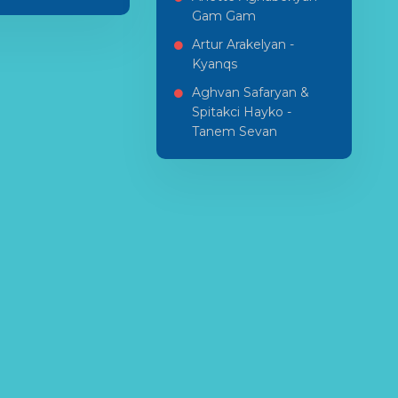
Gam Gam
Artur Arakelyan -
Kyanqs
Aghvan Safaryan &
Spitakci Hayko -
Tanem Sevan