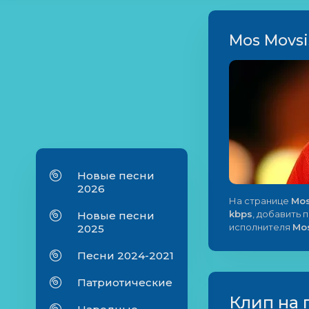
Mos Movsis
Новые песни
2026
На странице
Mos
kbps
, добавить 
Новые песни
исполнителя
Mo
2025
Песни 2024-2021
Патриотические
Клип на 