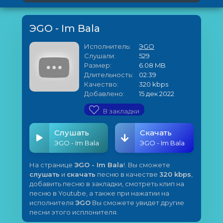
ЭGO - Im Bala
Исполнитель:
ЭGO
Слушали:
529
Размер:
6.08 MB
Длительность:
02:39
Качество:
320 kbps
Добавлено:
15 дек 2022
В закладки
Слушать
Скачать
ЭGO - Im Bala
ЭGO - Im Bala
На странице
ЭGO - Im Bala
!. Вы сможете
слушать
и
скачать
песню в качестве
320 kbps
,
добавить песню в закладки, смотреть клип на
песню в Youtube, а также при нажатии на
исполнителя
ЭGO
Вы сможете увидет другие
песни этого исплонителя.