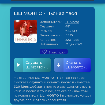
LILI MORTO - Пьяная твоя
Исполнитель:
Lili Morto
Слушали:
481
Размер:
7.44 MB
Длительность:
03:15
Качество:
320 kbps
Добавлено:
12 дек 2022
В закладки
Слушать
Скачать
LILI MORTO - Пьяная твоя
LILI MORTO - Пьяная твоя
На странице
LILI MORTO - Пьяная твоя
!. Вы
сможете
слушать
и
скачать
песню в качестве
320 kbps
, добавить песню в закладки, смотреть
клип на песню в Youtube, а также при нажатии
на исполнителя
LILI MORTO
Вы сможете увидет
другие песни этого исплонителя.