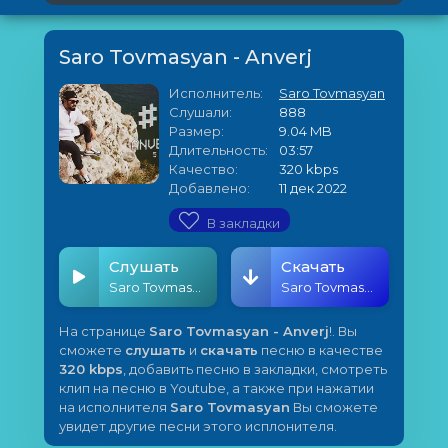
Saro Tovmasyan - Anverj
Исполнитель:
Saro Tovmasyan
Слушали:
888
Размер:
9.04 MB
Длительность:
03:57
Качество:
320 kbps
Добавлено:
11 дек 2022
В закладки
Слушать
Скачать
Saro Tovmasyan - Anverj
Saro Tovmasyan - Anverj
На странице
Saro Tovmasyan - Anverj
!. Вы
сможете
слушать
и
скачать
песню в качестве
320 kbps
, добавить песню в закладки, смотреть
клип на песню в Youtube, а также при нажатии
на исполнителя
Saro Tovmasyan
Вы сможете
увидет другие песни этого исплонителя.