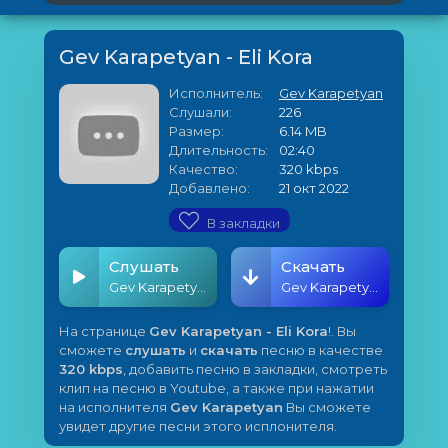
Gev Karapetyan - Eli Kora
Исполнитель:
Gev Karapetyan
Слушали:
226
Размер:
6.14 MB
Длительность:
02:40
Качество:
320 kbps
Добавлено:
21 окт 2022
В закладки
Слушать
Скачать
Gev Karapetyan - Eli Kora
Gev Karapetyan - Eli Kora
На странице
Gev Karapetyan - Eli Kora
!. Вы
сможете
слушать
и
скачать
песню в качестве
320 kbps
, добавить песню в закладки, смотреть
клип на песню в Youtube, а также при нажатии
на исполнителя
Gev Karapetyan
Вы сможете
увидет другие песни этого исплонителя.