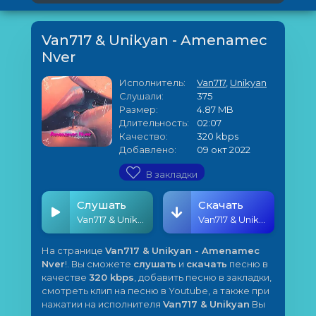
Van717 & Unikyan - Amenamec
Nver
Исполнитель:
Van717
,
Unikyan
Слушали:
375
Размер:
4.87 MB
Длительность:
02:07
Качество:
320 kbps
Добавлено:
09 окт 2022
В закладки
Слушать
Скачать
Van717 & Unikyan - Amenamec Nver
Van717 & Unikyan - Amenamec Nver
На странице
Van717 & Unikyan - Amenamec
Nver
!. Вы сможете
слушать
и
скачать
песню в
качестве
320 kbps
, добавить песню в закладки,
смотреть клип на песню в Youtube, а также при
нажатии на исполнителя
Van717 & Unikyan
Вы