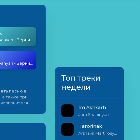
ь
Artur Stepanyan - Верни мою любовь
Artur Stepanyan - Верни мою любовь
Топ треки
недели
чать
песню в
, а также при
 исплонителя.
Im Ashxarh
Jora Shahinyan
Tarorinak
Arshavir Martirosyan