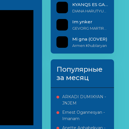
KYANQS ES GALIS EM
DIANA HARUTYUNYAN & ARSHAK BERNECYAN
Im ynker
GEVORG MARTIROSYAN
Mi gna (COVER)
Armen Khublaryan
Популярные
за месяц
ARKADI DUMIKYAN -
JNJEM
Ernest Ogannesyan -
Imanam
Anette Aghabekyan -