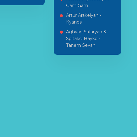
Gam Gam
Artur Arakelyan -
Kyanqs
Aghvan Safaryan &
Spitakci Hayko -
Tanem Sevan