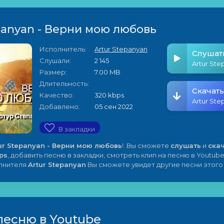
panyan - Верни мою любовь
Исполнитель:
Artur Stepanyan
Слушат
Слушали:
2 145
Размер:
7.00 MB
Длительность:
Скачать
Качество:
320 kbps
Добавлено:
05 сен 2022
В закладки
ur Stepanyan - Верни мою любовь
!. Вы сможете
слушать
и
ска
ps
, добавить песню в закладки, смотреть клип на песню в Youtube
олнителя
Artur Stepanyan
Вы сможете увидет другие песни этого
песню в Youtube