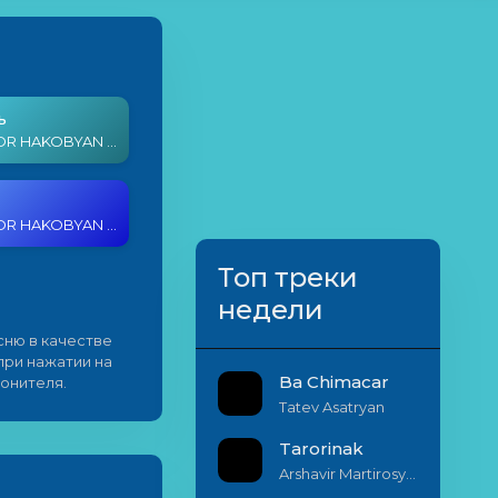
ь
JANE & GOR HAKOBYAN - MERCI
JANE & GOR HAKOBYAN - MERCI
Топ треки
недели
ню в качестве
 при нажатии на
Ba Chimacar
онителя.
Tatev Asatryan
Tarorinak
Arshavir Martirosyan