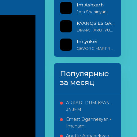
Im Ashxarh
Jora Shahinyan
KYANQS ES GALIS EM
DIANA HARUTYUNYAN & ARSHAK BERNECYAN
Im ynker
GEVORG MARTIROSYAN
Популярные
за месяц
ARKADI DUMIKYAN -
JNJEM
Ernest Ogannesyan -
Imanam
Anette Aghabekyan -