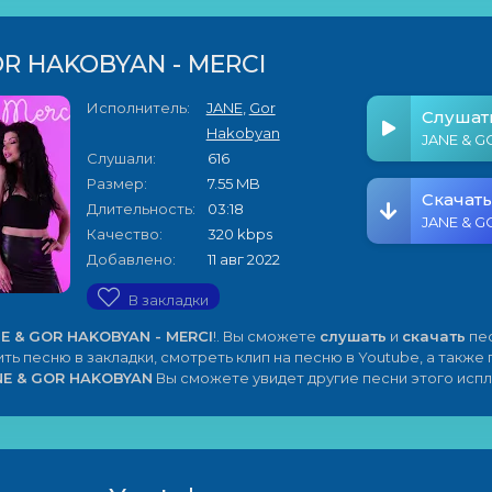
OR HAKOBYAN - MERCI
Исполнитель:
JANE
,
Gor
Слушат
Hakobyan
Слушали:
616
Размер:
7.55 MB
Скачать
Длительность:
03:18
Качество:
320 kbps
Добавлено:
11 авг 2022
В закладки
E & GOR HAKOBYAN - MERCI
!. Вы сможете
слушать
и
скачать
пес
ить песню в закладки, смотреть клип на песню в Youtube, а также
NE & GOR HAKOBYAN
Вы сможете увидет другие песни этого испл