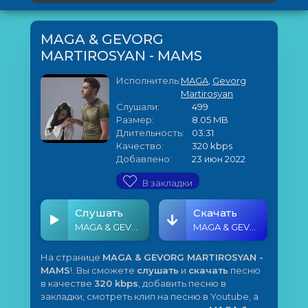
MAGA & GEVORG
MARTIROSYAN - MAMS
Исполнитель:
MAGA
,
Gevorg
Martirosyan
Слушали:
499
Размер:
8.05 MB
Длительность:
03:31
Качество:
320 kbps
Добавлено:
23 июн 2022
В закладки
Слушать
Скачать
MAGA & GEVORG MARTIROSYAN - MAMS
MAGA & GEVORG MARTIROSYAN - MAMS
На странице
MAGA & GEVORG MARTIROSYAN -
MAMS
!. Вы сможете
слушать
и
скачать
песню
в качестве
320 kbps
, добавить песню в
закладки, смотреть клип на песню в Youtube, а