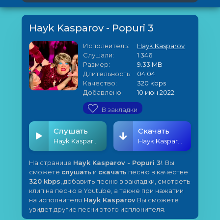
Hayk Kasparov - Popuri 3
Исполнитель:
Hayk Kasparov
Слушали:
1 346
Размер:
9.33 MB
Длительность:
04:04
Качество:
320 kbps
Добавлено:
10 июн 2022
В закладки
Слушать
Скачать
Hayk Kasparov - Popuri 3
Hayk Kasparov - Popuri 3
На странице
Hayk Kasparov - Popuri 3
!. Вы
сможете
слушать
и
скачать
песню в качестве
320 kbps
, добавить песню в закладки, смотреть
клип на песню в Youtube, а также при нажатии
на исполнителя
Hayk Kasparov
Вы сможете
увидет другие песни этого исплонителя.