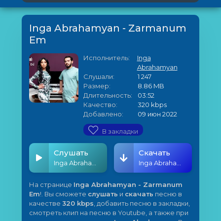
Inga Abrahamyan - Zarmanum
Em
Исполнитель:
Inga
Abrahamyan
Слушали:
1 247
Размер:
8.86 MB
Длительность:
03:52
Качество:
320 kbps
Добавлено:
09 июн 2022
В закладки
Слушать
Скачать
Inga Abrahamyan - Zarmanum Em
Inga Abrahamyan - Zarmanum Em
На странице
Inga Abrahamyan - Zarmanum
Em
!. Вы сможете
слушать
и
скачать
песню в
качестве
320 kbps
, добавить песню в закладки,
смотреть клип на песню в Youtube, а также при