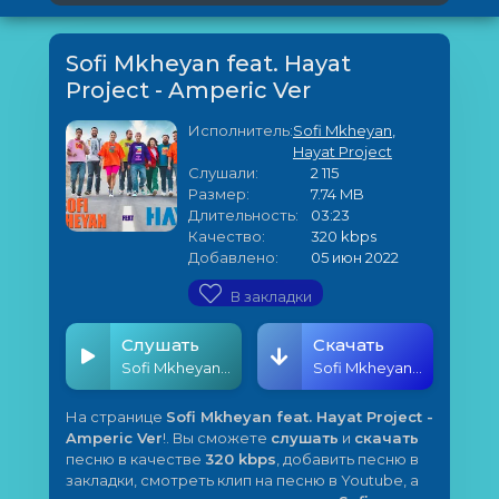
Sofi Mkheyan feat. Hayat
Project - Amperic Ver
Исполнитель:
Sofi Mkheyan
,
Hayat Project
Слушали:
2 115
Размер:
7.74 MB
Длительность:
03:23
Качество:
320 kbps
Добавлено:
05 июн 2022
В закладки
Слушать
Скачать
Sofi Mkheyan feat. Hayat Project - Amperic Ver
Sofi Mkheyan feat. Hayat Project - Amperic Ver
На странице
Sofi Mkheyan feat. Hayat Project -
Amperic Ver
!. Вы сможете
слушать
и
скачать
песню в качестве
320 kbps
, добавить песню в
закладки, смотреть клип на песню в Youtube, а