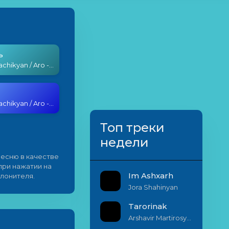
ь
Artush Khachikyan / Aro - Kmnas
Artush Khachikyan / Aro - Kmnas
Топ треки
недели
есню в качестве
 при нажатии на
Im Ashxarh
плонителя.
Jora Shahinyan
Tarorinak
Arshavir Martirosyan