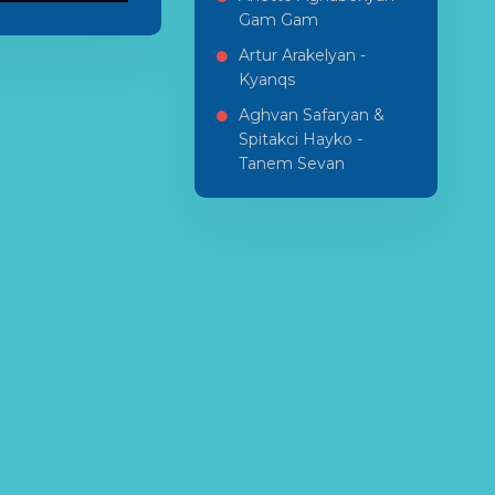
Gam Gam
Artur Arakelyan -
Kyanqs
Aghvan Safaryan &
Spitakci Hayko -
Tanem Sevan