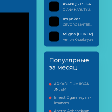
KYANQS ES GALIS EM
DIANA HARUTYUNYAN & ARSHAK BERNECYAN
Im ynker
GEVORG MARTIROSYAN
Mi gna (COVER)
Armen Khublaryan
Популярные
за месяц
ARKADI DUMIKYAN -
JNJEM
Ernest Ogannesyan -
Imanam
Anette Aghabekyan -