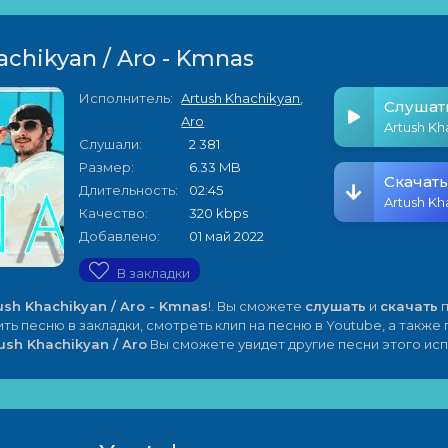
achikyan / Aro - Kmnas
Исполнитель:
Artush Khachikyan
,
Слушат
Aro
Слушали:
2 381
Размер:
6.33 MB
Скачать
Длительность:
02:45
Качество:
320 kbps
Добавлено:
01 май 2022
В закладки
ush Khachikyan / Aro - Kmnas
!. Вы сможете
слушать
и
скачать
п
ить песню в закладки, смотреть клип на песню в Youtube, а также
ush Khachikyan / Aro
Вы сможете увидет другие песни этого ис