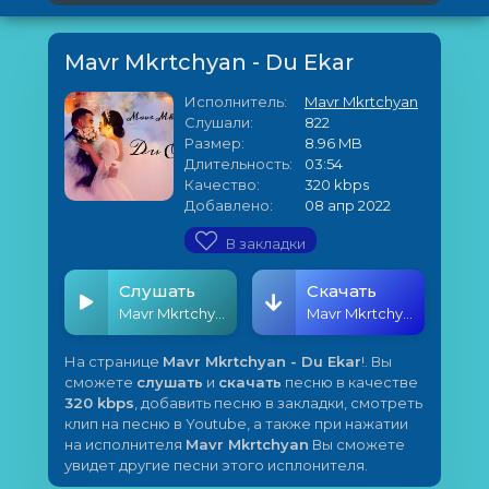
Mavr Mkrtchyan - Du Ekar
Исполнитель:
Mavr Mkrtchyan
Слушали:
822
Размер:
8.96 MB
Длительность:
03:54
Качество:
320 kbps
Добавлено:
08 апр 2022
В закладки
Слушать
Скачать
Mavr Mkrtchyan - Du Ekar
Mavr Mkrtchyan - Du Ekar
На странице
Mavr Mkrtchyan - Du Ekar
!. Вы
сможете
слушать
и
скачать
песню в качестве
320 kbps
, добавить песню в закладки, смотреть
клип на песню в Youtube, а также при нажатии
на исполнителя
Mavr Mkrtchyan
Вы сможете
увидет другие песни этого исплонителя.