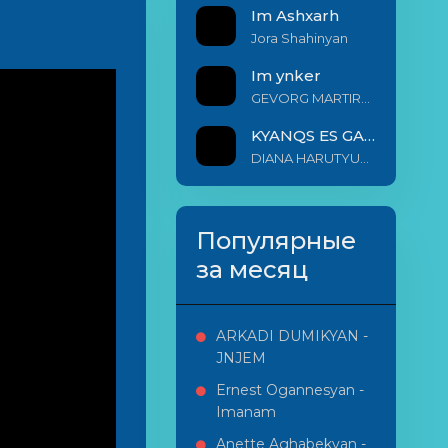
Im Ashxarh
Jora Shahinyan
Im ynker
GEVORG MARTIROSYAN
KYANQS ES GALIS EM
DIANA HARUTYUNYAN & ARSHAK BERNECYAN
Популярные
за месяц
ARKADI DUMIKYAN -
JNJEM
Ernest Ogannesyan -
Imanam
Anette Aghabekyan -