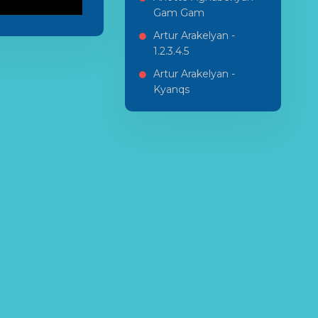
Gam Gam
Artur Arakelyan -
1.2.3.4.5
Artur Arakelyan -
Kyanqs