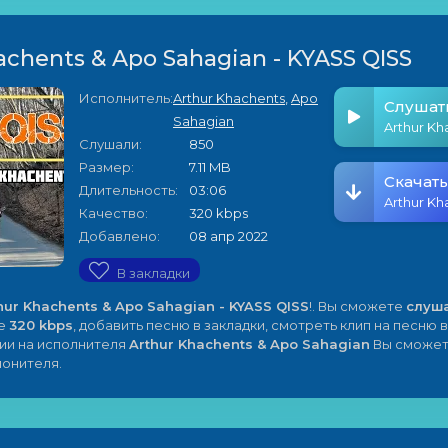
achents & Apo Sahagian - KYASS QISS
Исполнитель:
Arthur Khachents
,
Apo
Слушат
Sahagian
Слушали:
850
Размер:
7.11 MB
Скачать
Длительность:
03:06
Качество:
320 kbps
Добавлено:
08 апр 2022
В закладки
hur Khachents & Apo Sahagian - KYASS QISS
!. Вы сможете
слуш
ве
320 kbps
, добавить песню в закладки, смотреть клип на песню в
ии на исполнителя
Arthur Khachents & Apo Sahagian
Вы сможет
лонителя.