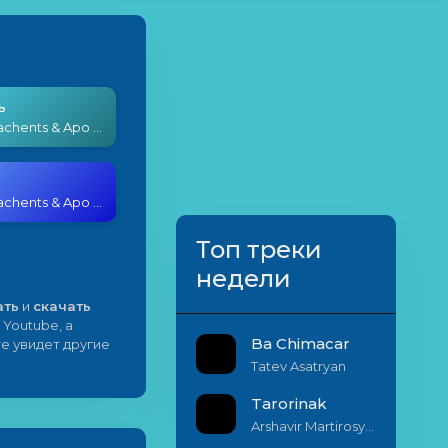
ь
Arthur Khachents & Apo Sahagian - KYASS QISS
Arthur Khachents & Apo Sahagian - KYASS QISS
Топ треки
недели
ать
и
скачать
 Youtube, а
Ba Chimacar
е увидет другие
Tatev Asatryan
Tarorinak
Arshavir Martirosyan