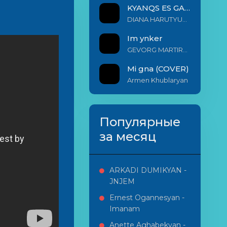
KYANQS ES GALIS EM
DIANA HARUTYUNYAN & ARSHAK BERNECYAN
Im ynker
GEVORG MARTIROSYAN
Mi gna (COVER)
Armen Khublaryan
Популярные
за месяц
ARKADI DUMIKYAN -
JNJEM
Ernest Ogannesyan -
Imanam
Anette Aghabekyan -