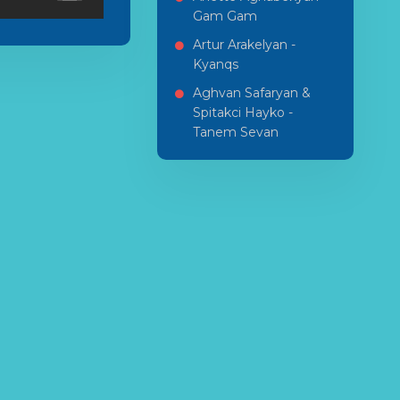
Gam Gam
Artur Arakelyan -
Kyanqs
Aghvan Safaryan &
Spitakci Hayko -
Tanem Sevan