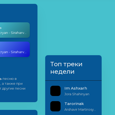
ь
Tatev Asatryan - Siraharvel (Remix)
Tatev Asatryan - Siraharvel (Remix)
Топ треки
недели
ь
песню в
, а также при
Im Ashxarh
 другие песни
Jora Shahinyan
Tarorinak
Arshavir Martirosyan