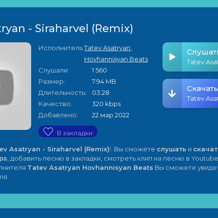
ryan - Siraharvel (Remix)
Исполнитель:
Tatev Asatryan
,
Слушат
Hovhannisyan Beats
Слушали:
1 560
Размер:
7.94 MB
Скачать
Длительность:
03:28
Качество:
320 kbps
Добавлено:
22 мар 2022
В закладки
ev Asatryan - Siraharvel (Remix)
!. Вы сможете
слушать
и
скачат
ps
, добавить песню в закладки, смотреть клип на песню в Youtube
олнителя
Tatev Asatryan Hovhannisyan Beats
Вы сможете увидет
ля.