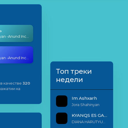
ь
Nick Egibyan -Anund Inch e
Nick Egibyan -Anund Inch e
Топ треки
недели
в качестве
320
 нажатии на
Im Ashxarh
Jora Shahinyan
KYANQS ES GALIS EM
DIANA HARUTYUNYAN & ARSHAK BERNECYAN