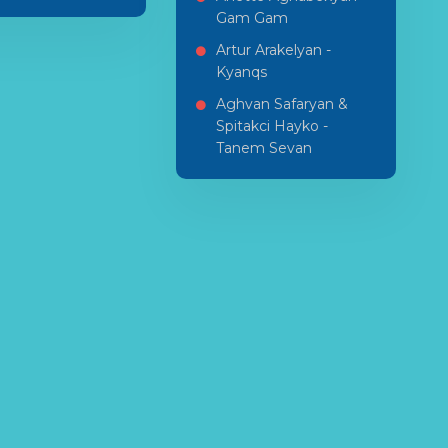
Gam Gam
Artur Arakelyan -
Kyanqs
Aghvan Safaryan &
Spitakci Hayko -
Tanem Sevan