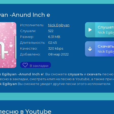
yan -Anund Inch e
Исполнитель:
Nick Egibyan
Слушат
Слушали:
522
Размер:
6.31 MB
Длительность:
02:45
Скачать
Качество:
320 kbps
Добавлено:
08 мар 2022
В закладки
k Egibyan -Anund Inch e
!. Вы сможете
слушать
и
скачать
песню 
песню в закладки, смотреть клип на песню в Youtube, а также при
k Egibyan
Вы сможете увидет другие песни этого исплонителя.
песню в Youtube