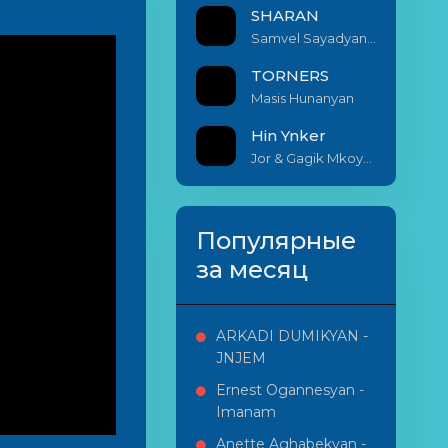
SHARAN
Samvel Sayadyan & Armenak Miribyan
TORNERS
Masis Hunanyan
Hin Ynker
Jor & Gagik Mkoyan
Популярные
за месяц
ARKADI DUMIKYAN -
JNJEM
Ernest Ogannesyan -
Imanam
Anette Aghabekyan -