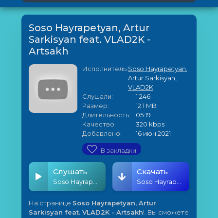
Soso Hayrapetyan, Artur
Sarkisyan feat. VLAD2K -
Artsakh
Исполнитель:
Soso Hayrapetyan
,
Artur Sarkisyan
,
VLAD2K
Слушали:
1 246
Размер:
12.1 MB
Длительность:
05:19
Качество:
320 kbps
Добавлено:
16 июн 2021
В закладки
Слушать
Скачать
Soso Hayrapetyan, Artur Sarkisyan feat. VLAD2K - Artsakh
Soso Hayrapetyan, Artur Sarkisyan feat. VLAD2K - Artsakh
На странице
Soso Hayrapetyan, Artur
Sarkisyan feat. VLAD2K - Artsakh
!. Вы сможете