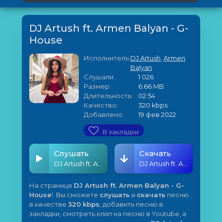
DJ Artush ft. Armen Balyan - G-
House
Исполнитель:
DJ Artush
,
Armen
Balyan
Слушали:
1 026
Размер:
6.66 MB
Длительность:
02:54
Качество:
320 kbps
Добавлено:
19 фев 2022
В закладки
Слушать
Скачать
DJ Artush ft. Armen Balyan - G-House
DJ Artush ft. Armen Balyan - G-House
На странице
DJ Artush ft. Armen Balyan - G-
House
!. Вы сможете
слушать
и
скачать
песню
в качестве
320 kbps
, добавить песню в
закладки, смотреть клип на песню в Youtube, а