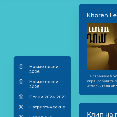
Khoren Le
Новые песни
2026
На странице
Kho
kbps
, добавить 
Новые песни
исполнителя
Kh
2025
Песни 2024-2021
Патриотические
Клип на 