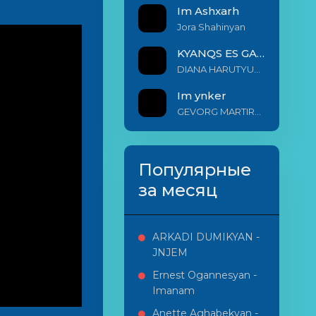
Im Ashxarh
Jora Shahinyan
KYANQS ES GALIS EM
DIANA HARUTYUNYAN & ARSHAK BERNECYAN
Im ynker
GEVORG MARTIROSYAN
Популярные
за месяц
ARKADI DUMIKYAN -
JNJEM
Ernest Ogannesyan -
Imanam
Anette Aghabekyan -