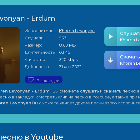
vonyan - Erdum
Исполнитель:
Khoren Levonyan
Слушат
Слушали:
933
Khoren L
Размер:
8.60 MB
Длительность:
03:45
Скачать
Качество:
320 kbps
Khoren L
Добавлено:
31 янв 2022
В закладки
ren Levonyan - Erdum
!. Вы сможете
слушать
и
скачать
песню в
песню в закладки, смотреть клип на песню в Youtube, а также при
oren Levonyan
Вы сможете увидет другие песни этого исплоните
песню в Youtube