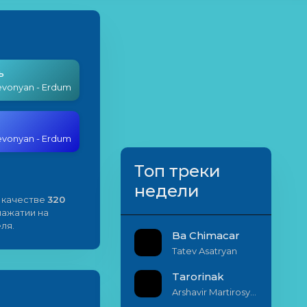
ь
evonyan - Erdum
evonyan - Erdum
Топ треки
недели
 качестве
320
 нажатии на
ля.
Ba Chimacar
Tatev Asatryan
Tarorinak
Arshavir Martirosyan