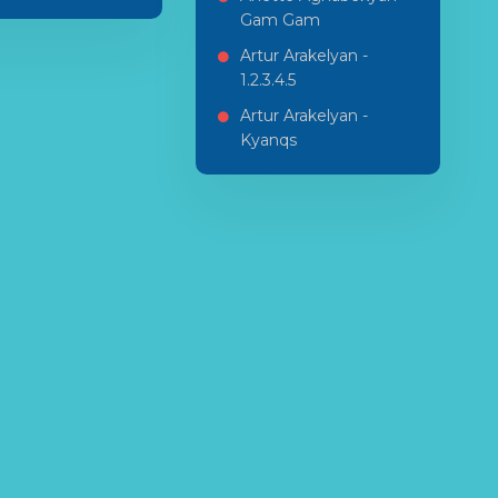
Gam Gam
Artur Arakelyan -
1.2.3.4.5
Artur Arakelyan -
Kyanqs