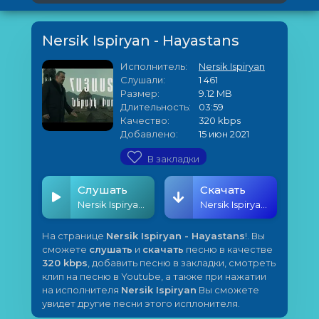
Nersik Ispiryan - Hayastans
Исполнитель:
Nersik Ispiryan
Слушали:
1 461
Размер:
9.12 MB
Длительность:
03:59
Качество:
320 kbps
Добавлено:
15 июн 2021
В закладки
Слушать
Скачать
Nersik Ispiryan - Hayastans
Nersik Ispiryan - Hayastans
На странице
Nersik Ispiryan - Hayastans
!. Вы
сможете
слушать
и
скачать
песню в качестве
320 kbps
, добавить песню в закладки, смотреть
клип на песню в Youtube, а также при нажатии
на исполнителя
Nersik Ispiryan
Вы сможете
увидет другие песни этого исплонителя.